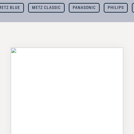
METZ BLUE
METZ CLASSIC
PANASONIC
PHILIPS