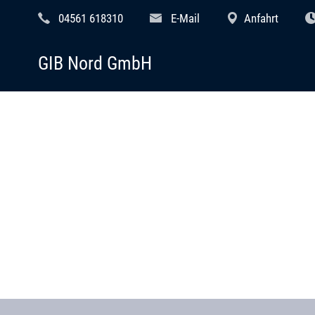
04561 618310
E-Mail
Anfahrt
GIB Nord GmbH